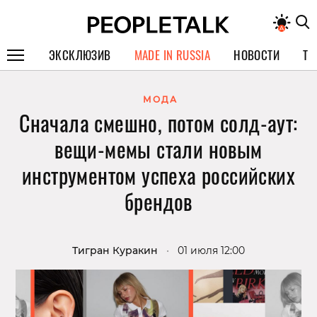
ЭКСКЛЮЗИВ
MADE IN RUSSIA
НОВОСТИ
ТЕ
ГЕРОИ PEOPLETALK
МОДА
Сначала смешно, потом солд-аут:
СПЕЦПРОЕКТЫ
вещи-мемы стали новым
ИНТЕРВЬЮ
инструментом успеха российских
ПОКОЛЕНИЕ
брендов
Тигран Куракин
•
01 июля 12:00