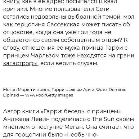
книгу, как в ее адрес посыпался шквал
критики. Многие пользователи Сети
остались недовольны выбранной темой: мол,
как герцогиня Сассекская может писать об
отцовстве, когда она уже три года не
общается со своим собственным отцом? К
слову, отношения ее мужа принца Гарри с
принцем Чарльзом тоже
находятся на грани
катастрофы
, если верить слухам.
Меган Маркл и принц Гарри с сыном Арчи. Фото: Dominic
Lipinski — WPA Pool/Getty Images
Автор книги «Гарри: беседы с принцем»
Анджела Левин поделилась с The Sun своим
мнением о поступке Меган. Она считает, что
для герцогини было «необычно»