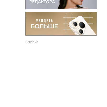
вто
акции
Реклама