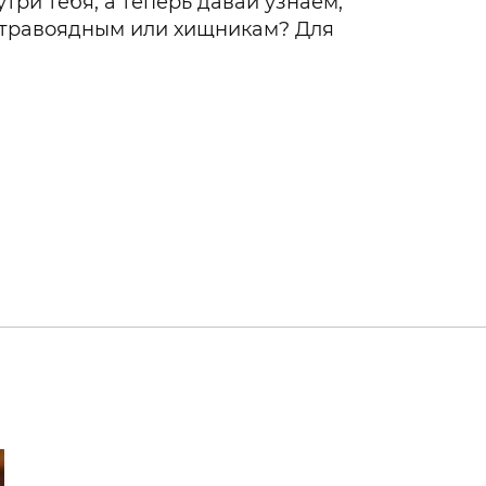
утри тебя, а теперь давай узнаем,
– травоядным или хищникам? Для