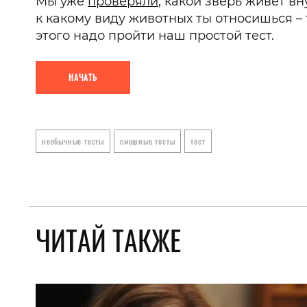
Мы уже
проверяли
, какой зверь живет вн
к какому виду животных ты относишься 
этого надо пройти наш простой тест.
НАЧАТЬ
необычные тесты
смешные тесты
тест
ЧИТАЙ ТАКЖЕ