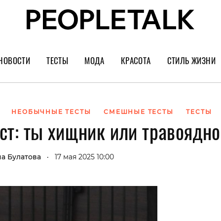
НОВОСТИ
ТЕСТЫ
МОДА
КРАСОТА
СТИЛЬ ЖИЗНИ
Тренды
Уход за лицом
Культура
Шопинг
Волосы
Кино и сер
НЕОБЫЧНЫЕ ТЕСТЫ
СМЕШНЫЕ ТЕСТЫ
ТЕСТЫ
ст: ты хищник или травоядн
Как носить
Маникюр
Еда и ресто
Украшения и часы
Парфюм
Путешестви
а Булатова
17 мая 2025 10:00
•
Спорт
Психология
Диеты
Астрология
Пластика
Музыка
Дизайн