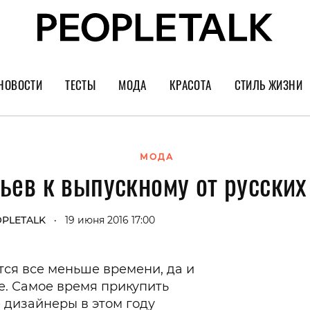
НОВОСТИ
ТЕСТЫ
МОДА
КРАСОТА
СТИЛЬ ЖИЗНИ
Тренды
Уход за лицом
Культура
Шопинг
Волосы
Кино и сер
МОДА
ьев к выпускному от русски
Как носить
Маникюр
Еда и ресто
Украшения и часы
Парфюм
Путешестви
PLETALK
19 июня 2016 17:00
•
Спорт
Психология
Диеты
Астрология
тся все меньше времени, да и
Пластика
Музыка
е. Самое время прикупить
 дизайнеры в этом году
Дизайн