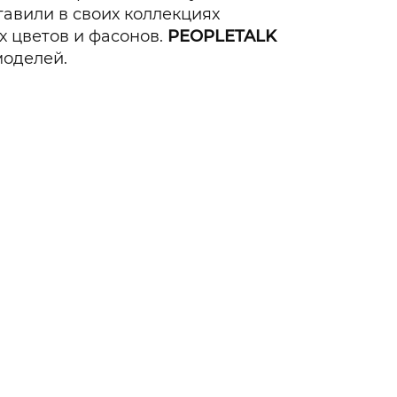
тавили в своих коллекциях
Гаджеты и а
х цветов и фасонов.
PEOPLETALK
моделей.
Мнение Ред