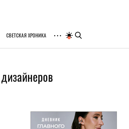
СВЕТСКАЯ ХРОНИКА
иалы
х дизайнеров
раны
я