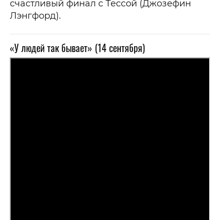
счастливый финал с Тессой (Джозефин
Лэнгфорд).
«У людей так бывает» (14 сентября)