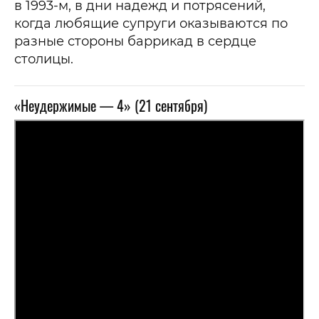
в 1993-м, в дни надежд и потрясений,
когда любящие супруги оказываются по
разные стороны баррикад в сердце
столицы.
«Неудержимые — 4» (21 сентября)