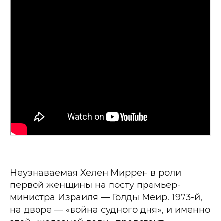
Неузнаваемая Хелен Миррен в роли
первой женщины на посту премьер-
министра Израиля — Голды Меир. 1973-й,
на дворе — «война судного дня», и именно