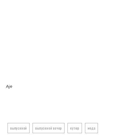
Aje
Chr
выпускной
выпускной вечер
кутюр
мода