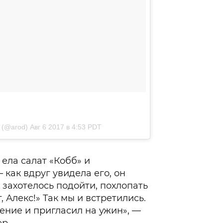
z (@arod)
Авг 6 2017 в 4:53 PDT
 ела салат «Кобб» и
 как вдруг увидела его, он
 захотелось подойти, похлопать
, Алекс!» Так мы и встретились.
ение и пригласил на ужин», —
р.