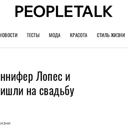
НОВОСТИ
ТЕСТЫ
МОДА
КРАСОТА
СТИЛЬ ЖИЗНИ
Тренды
Уход за лицом
Культура
Шопинг
Волосы
Кино и сер
еннифер Лопес и
Как носить
Маникюр
Еда и ресто
Украшения и часы
Парфюм
Путешестви
ришли на свадьбу
Спорт
Психология
Диеты
Астрология
Пластика
Музыка
жизни
Дизайн