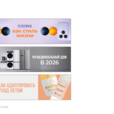
вто
акции
клама