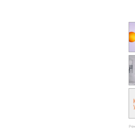
Гаджеты и а
Мнение Ред
Ре