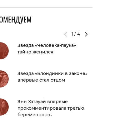
КОМЕНДУЕМ
1
/
4
Звезда «Человека-паука»
Как мож
тайно женился
прекра
детей, 
пожаре,
Звезда «Блондинки в законе»
впервые стал отцом
Ходят с
тема с
Институ
Энн Хэтэуэй впервые
удивиш
прокомментировала третью
беременность
Во Фра
петици
Брижит
случил