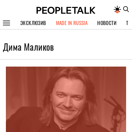
ЭКСКЛЮЗИВ
MADE IN RUSSIA
НОВОСТИ
ТЕ
ГЕРОИ PEOPLETALK
Дима Маликов
СПЕЦПРОЕКТЫ
ИНТЕРВЬЮ
ПОКОЛЕНИЕ