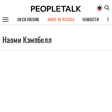
ЭКСКЛЮЗИВ
MADE IN RUSSIA
НОВОСТИ
ТЕ
ГЕРОИ PEOPLETALK
Наоми Кэмпбелл
СПЕЦПРОЕКТЫ
ИНТЕРВЬЮ
ПОКОЛЕНИЕ