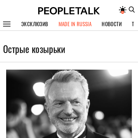
ЭКСКЛЮЗИВ
MADE IN RUSSIA
НОВОСТИ
ТЕ
ГЕРОИ PEOPLETALK
Острые козырьки
СПЕЦПРОЕКТЫ
ИНТЕРВЬЮ
ПОКОЛЕНИЕ