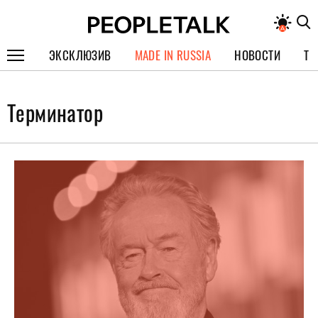
ЭКСКЛЮЗИВ
MADE IN RUSSIA
НОВОСТИ
ТЕ
ГЕРОИ PEOPLETALK
Терминатор
СПЕЦПРОЕКТЫ
ИНТЕРВЬЮ
ПОКОЛЕНИЕ