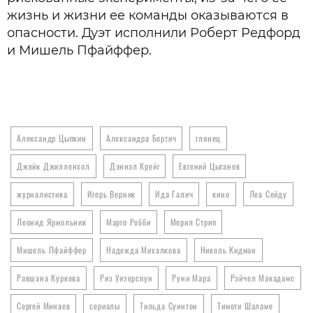
жизнь и жизни ее команды оказываются в
опасности. Дуэт исполнили Роберт Редфорд
и Мишель Пфайффер.
Александр Цыпкин
Александра Бортич
глянец
Джейк Джилленхол
Дэниэл Крейг
Евгений Цыганов
журналистика
Игорь Верник
Ида Галич
кино
Леа Сейду
Леонид Ярмольник
Марго Робби
Мерил Стрип
Мишель Пфайффер
Надежда Михалкова
Николь Кидман
Равшана Куркова
Риз Уизерспун
Руни Мара
Рэйчел Макадамс
Сергей Минаев
сериалы
Тильда Суинтон
Тимоти Шаламе