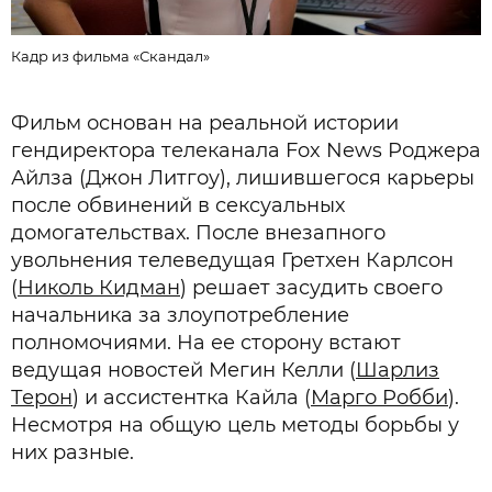
К
Кадр из фильма «Скандал»
Фильм основан на реальной истории
гендиректора телеканала Fox News Роджера
Айлза (Джон Литгоу), лишившегося карьеры
после обвинений в сексуальных
домогательствах. После внезапного
увольнения телеведущая Гретхен Карлсон
(
Николь Кидман
) решает засудить своего
начальника за злоупотребление
полномочиями. На ее сторону встают
ведущая новостей Мегин Келли (
Шарлиз
Терон
) и ассистентка Кайла (
Марго Робби
).
Несмотря на общую цель методы борьбы у
них разные.