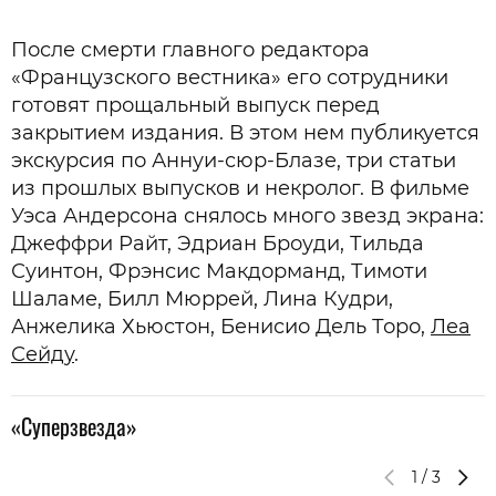
После смерти главного редактора
«Французского вестника» его сотрудники
готовят прощальный выпуск перед
закрытием издания. В этом нем публикуется
экскурсия по Аннуи-сюр-Блазе, три статьи
из прошлых выпусков и некролог. В фильме
Уэса Андерсона снялось много звезд экрана:
Джеффри Райт, Эдриан Броуди, Тильда
Суинтон, Фрэнсис Макдорманд, Тимоти
Шаламе, Билл Мюррей, Лина Кудри,
Анжелика Хьюстон, Бенисио Дель Торо,
Леа
Сейду
.
«Суперзвезда»
1
/
3