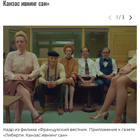
Канзас ивнинг сан»
1
/
3
К
«
Кадр из фильма «Французский вестник. Приложение к газете
«Либерти. Канзас ивнинг сан»