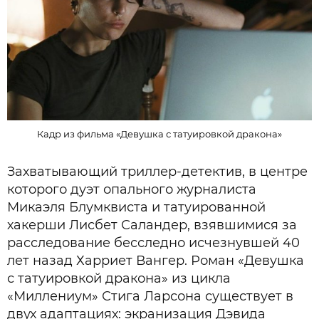
Кадр из фильма «Девушка с татуировкой дракона»
Захватывающий триллер-детектив, в центре
которого дуэт опального журналиста
Микаэля Блумквиста и татуированной
хакерши Лисбет Саландер, взявшимися за
расследование бесследно исчезнувшей 40
лет назад Харриет Вангер. Роман «Девушка
с татуировкой дракона» из цикла
«Миллениум» Стига Ларсона существует в
двух адаптациях: экранизация Дэвида