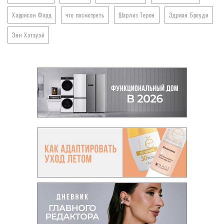
Харрисон Форд
что посмотреть
Шарлиз Терон
Эдриан Броуди
Энн Хэтэуэй