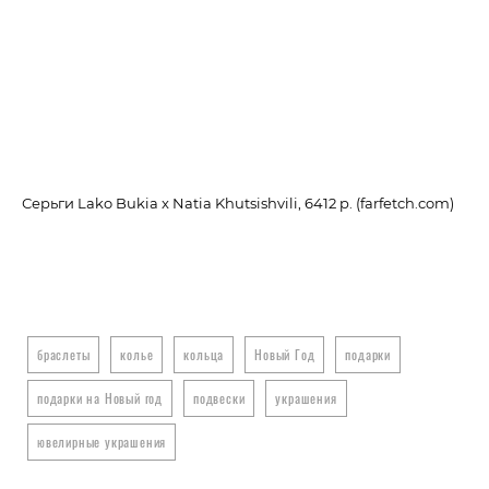
Серьги Lako Bukia x Natia Khutsishvili, 6412 p. (farfetch.com)
Сер
браслеты
колье
кольца
Новый Год
подарки
подарки на Новый год
подвески
украшения
ювелирные украшения