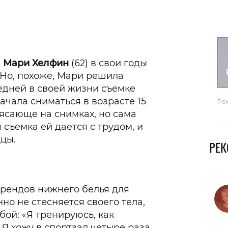
Гаджеты и а
Мнение Ред
а
Мари Хелфин
(62) в свои годы
 Но, похоже, Мари решила
ледней в своей жизни съемке
ачала сниматься в возрасте 15
Ре
рясающе на снимках, но сама
 съемка ей дается с трудом, и
ццы.
РЕ
брендов нижнего белья для
о не стесняется своего тела,
бой: «Я тренируюсь, как
Я хожу в спортзал четыре раза