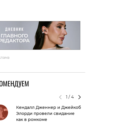
вто
акции
клама
КОМЕНДУЕМ
1
/
4
Кендалл Дженнер и Джейкоб
Какой и
Элорди провели свидание
Уизерс
как в ромкоме