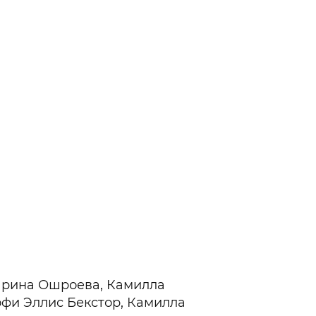
Гаджеты и а
Мнение Ред
Карина Ошроева, Камилла
офи Эллис Бекстор, Камилла