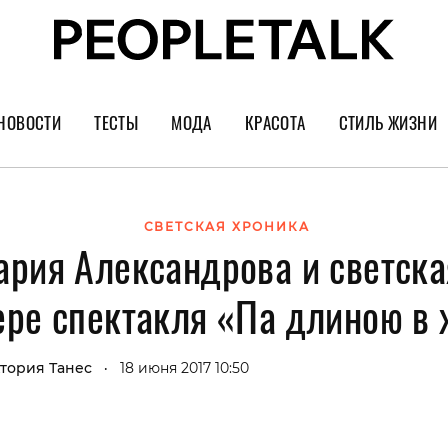
НОВОСТИ
ТЕСТЫ
МОДА
КРАСОТА
СТИЛЬ ЖИЗНИ
Тренды
Уход за лицом
Культура
Шопинг
Волосы
Кино и сер
СВЕТСКАЯ ХРОНИКА
ария Александрова и светска
Как носить
Маникюр
Еда и ресто
Украшения и часы
Парфюм
Путешестви
ре спектакля «Па длиною в
Спорт
Психология
Диеты
Астрология
тория Танес
18 июня 2017 10:50
•
Пластика
Музыка
Дизайн