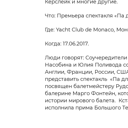
Керслейк и многие другие.
Что: Премьера спектакля «Па 
Где: Yacht Club de Monaсo, Мо
Когда: 17.06.2017.
Люди говорят: Соучередители 
Насобина и Юлия Поливода со
Англии, Франции, России, США
представить спектакль «Па дл
посвящен балетмейстеру Рудо
балерине Марго Фонтейн, кот
истории мирового балета. Кст
исполнила прима Большого Те