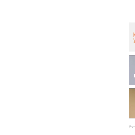
Гаджеты и а
Мнение Ред
Ре