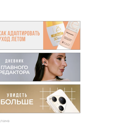
вто
акции
клама