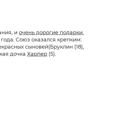
ания, и
очень дорогие подарки
,
 года. Союз оказался крепким:
екрасных сыновей(Бруклин (18),
ькая дочка
Харпер
(5).