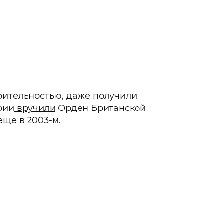
рительностью, даже получили
рии
вручили
Орден Британской
еще в 2003-м.