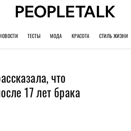
НОВОСТИ
ТЕСТЫ
МОДА
КРАСОТА
СТИЛЬ ЖИЗНИ
Тренды
Уход за лицом
Культура
Шопинг
Волосы
Кино и сер
ассказала, что
Как носить
Маникюр
Еда и ресто
Украшения и часы
Парфюм
Путешестви
после 17 лет брака
Спорт
Психология
Диеты
Астрология
Пластика
Музыка
Дизайн