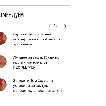
КОМЕНДУЕМ
1
/
4
Гарри Стайлс отменил
Брэдли
концерт из-за проблем со
вечера 
здоровьем
Шейк!
Лучшее за июль: 10 самых
Звезды 
крутых материалов
рублей
PEOPLETALK
малоим
Зендея и Том Холланд
«В чем 
устроили закрытую
фильма
вечеринку в честь свадьбы
лучшие