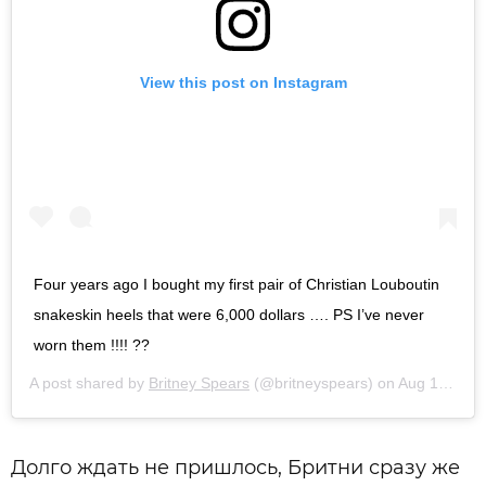
View this post on Instagram
Four years ago I bought my first pair of Christian Louboutin
snakeskin heels that were 6,000 dollars …. PS I’ve never
worn them !!!! ??
A post shared by
Britney Spears
(@britneyspears) on
Aug 15, 2019 at 9:14am PDT
Долго ждать не пришлось, Бритни сразу же