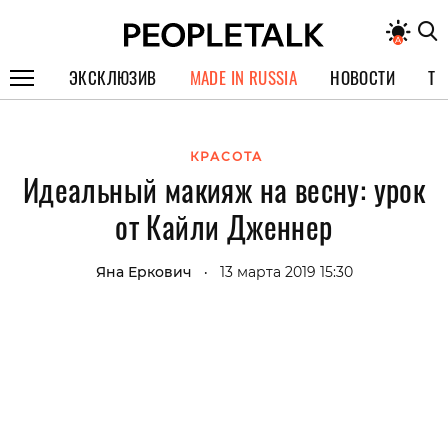
ЭКСКЛЮЗИВ
MADE IN RUSSIA
НОВОСТИ
ТЕ
ГЕРОИ PEOPLETALK
КРАСОТА
СПЕЦПРОЕКТЫ
Идеальный макияж на весну: урок
ИНТЕРВЬЮ
от Кайли Дженнер
ПОКОЛЕНИЕ
Яна Еркович
13 марта 2019 15:30
•