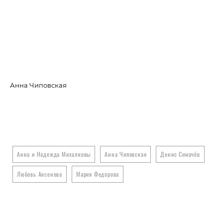
Анна Чиповская
На
Анна и Надежда Михалковы
Анна Чиповская
Денис Симачёв
Любовь Аксенова
Мария Федорова