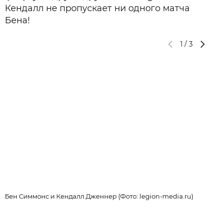
Кендалл не пропускает ни одного матча
Бена!
1
/
3
Бен Симмонс и Кендалл Дженнер (Фото: legion-media.ru)
К