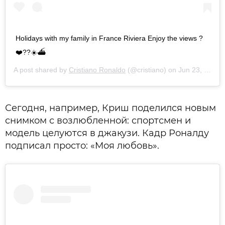
Holidays with my family in France Riviera Enjoy the views ?
❤️??☀️⛴
A post shared by
Cristiano Ronaldo
(@cristiano) on
Jun 23, 2019 at 5:10am PDT
Сегодня, например, Криш поделился новым
снимком с возлюбленной: спортсмен и
модель целуются в джакузи. Кадр Роналду
подписал просто: «Моя любовь».