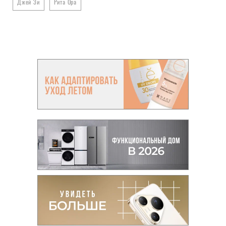
Джей Зи
Рита Ора