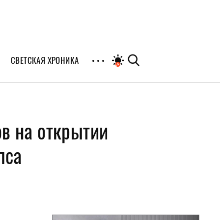
СВЕТСКАЯ ХРОНИКА
иалы
в на открытии
раны
я
пса