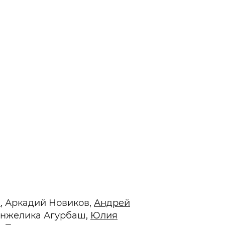
Гаджеты и а
Мнение Ред
в
, Аркадий Новиков,
Андрей
 Анжелика Агурбаш,
Юлия