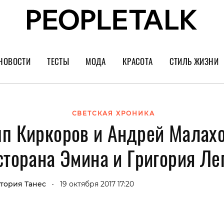
НОВОСТИ
ТЕСТЫ
МОДА
КРАСОТА
СТИЛЬ ЖИЗНИ
Тренды
Уход за лицом
Культура
Шопинг
Волосы
Кино и сер
СВЕТСКАЯ ХРОНИКА
пп Киркоров и Андрей Малахо
Как носить
Маникюр
Еда и ресто
Украшения и часы
Парфюм
Путешестви
сторана Эмина и Григория Ле
Спорт
Психология
Диеты
Астрология
тория Танес
19 октября 2017 17:20
•
Пластика
Музыка
Дизайн