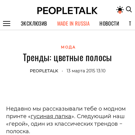
ЭКСКЛЮЗИВ
MADE IN RUSSIA
НОВОСТИ
ТЕ
ГЕРОИ PEOPLETALK
МОДА
СПЕЦПРОЕКТЫ
Тренды: цветные полосы
ИНТЕРВЬЮ
PEOPLETALK
13 марта 2015 13:10
•
ПОКОЛЕНИЕ
Недавно мы рассказывали тебе о модном
принте «
гусиная лапка
». Следующий наш
«герой», один из классических трендов −
полоска.