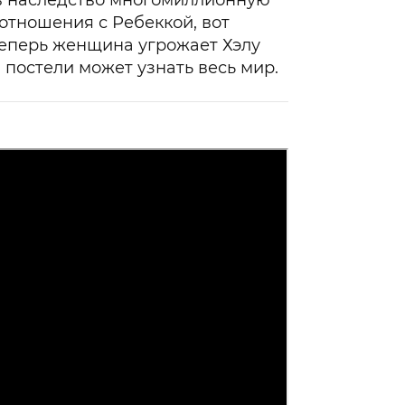
 в наследство многомиллионную
отношения с Ребеккой, вот
 теперь женщина угрожает Хэлу
в постели может узнать весь мир.