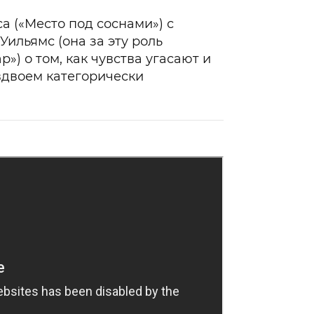
 («Место под соснами») с
ильямс (она за эту роль
) о том, как чувства угасают и
вдвоем категорически