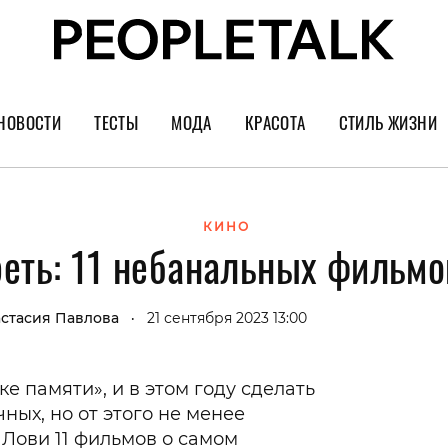
НОВОСТИ
ТЕСТЫ
МОДА
КРАСОТА
СТИЛЬ ЖИЗНИ
Тренды
Уход за лицом
Культура
Шопинг
Волосы
Кино и сер
КИНО
реть: 11 небанальных фильмо
Как носить
Маникюр
Еда и ресто
Украшения и часы
Парфюм
Путешестви
стасия Павлова
21 сентября 2023 13:00
•
Спорт
Психология
Диеты
Астрология
е памяти», и в этом году сделать
Пластика
Музыка
ных, но от этого не менее
Лови 11 фильмов о самом
Дизайн