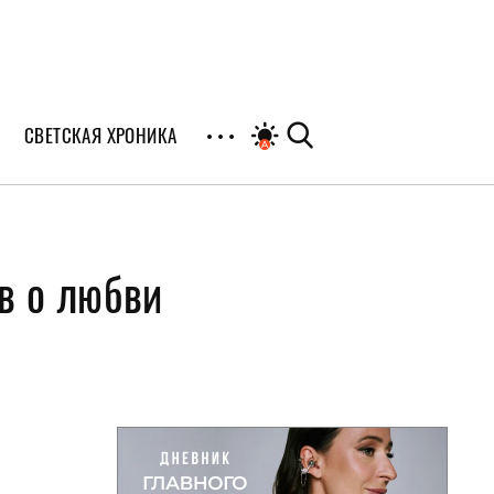
СВЕТСКАЯ ХРОНИКА
иалы
в о любви
раны
я