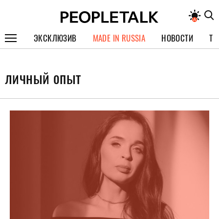
ЭКСКЛЮЗИВ
MADE IN RUSSIA
НОВОСТИ
ТЕ
ГЕРОИ PEOPLETALK
личный опыт
СПЕЦПРОЕКТЫ
ИНТЕРВЬЮ
ПОКОЛЕНИЕ