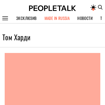
ЭКСКЛЮЗИВ
MADE IN RUSSIA
НОВОСТИ
ТЕ
ГЕРОИ PEOPLETALK
Том Харди
СПЕЦПРОЕКТЫ
ИНТЕРВЬЮ
ПОКОЛЕНИЕ