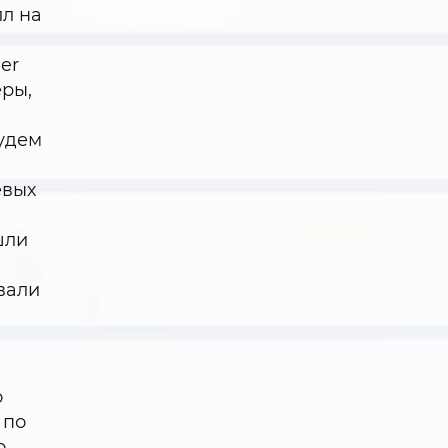
лл на
ner
еры,
будем
евых
ошли
вали
о
 по
о