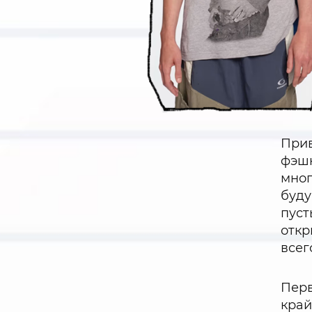
Прив
фэшн
мног
буду
пуст
откр
всег
Перв
край