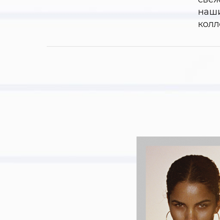
наши
колл