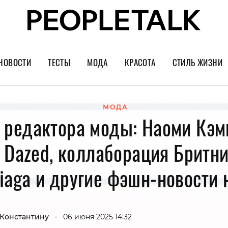
НОВОСТИ
ТЕСТЫ
МОДА
КРАСОТА
СТИЛЬ ЖИЗНИ
Тренды
Уход за лицом
Культура
Шопинг
Волосы
Кино и сер
МОДА
 редактора моды: Наоми Кэм
Как носить
Маникюр
Еда и ресто
 Dazed, коллаборация Бритни
Украшения и часы
Парфюм
Путешестви
Спорт
Психология
iaga и другие фэшн-новости
Диеты
Астрология
Пластика
Музыка
 Константину
•
06 июня 2025 14:32
Дизайн