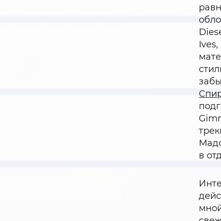
равн
обло
Dies
Ives
мате
стил
забы
Спи
подг
Gimm
трек
Мадо
в от
Инте
дейс
мной
свеж