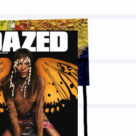
вто
акции