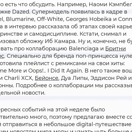
о есть что обсудить. Например, Наоми Кэмпбе
жке Dazed. Супермодель появилась в кадре в
el, Blumarine, Off-White, Georges Hobeika и Con
, а в интервью рассказала об этапах своей карь
ринстве и самодисциплине. Кстати, снимал и
изовал обложку Иб Камара. Ну и, конечно, не 
вать про коллаборацию Balenciaga и
Бритни
рс
. Специально для бренда поп-принцесса нул
отовила плейлист с ремиксами на свои хиты:
e More и Oops!.. I Did It Again. В него также в
и Charli XCX,
Бейонсе
, Дуа Липы, Эддисон Рей и
нны. Подробнее о коллаборации мы рассказы
дельной новости.
ресных событий на этой неделе было
твительно много, поэтому предлагаю вместе с
 отправиться в небольшое digital-путешествие
им новостям мира моды и узнать чуть больше 