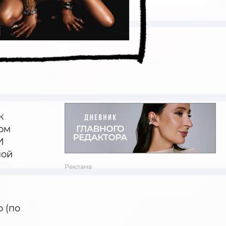
к
ром
И
мой
Реклама
 (по