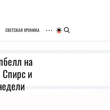
СВЕТСКАЯ ХРОНИКА
иалы
пбелл на
раны
 Спирс и
я
 недели