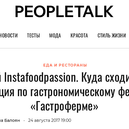
НОВОСТИ
ТЕСТЫ
МОДА
КРАСОТА
СТИЛЬ ЖИЗНИ
Тренды
Уход за лицом
Культура
Шопинг
Волосы
Кино и сер
ЕДА И РЕСТОРАНЫ
 Instafoodpassion. Куда сходи
Как носить
Маникюр
Еда и ресто
Украшения и часы
Парфюм
Путешестви
ция по гастрономическому ф
Спорт
Психология
«Гастроферме»
Диеты
Астрология
Пластика
Музыка
а Балоян
24 августа 2017 19:00
•
Дизайн