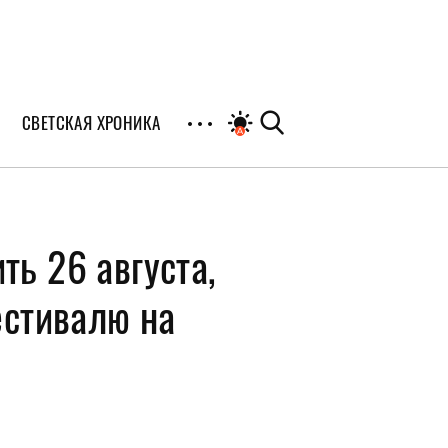
СВЕТСКАЯ ХРОНИКА
иалы
ть 26 августа,
раны
я
естивалю на