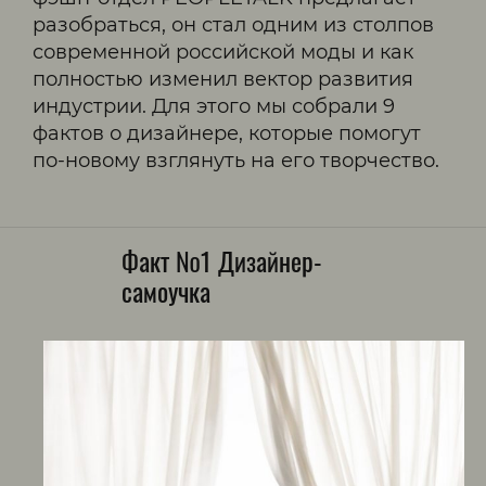
разобраться, он стал одним из столпов
современной российской моды и как
полностью изменил вектор развития
индустрии. Для этого мы собрали 9
фактов о дизайнере, которые помогут
по-новому взглянуть на его творчество.
Факт №1 Дизайнер-
самоучка