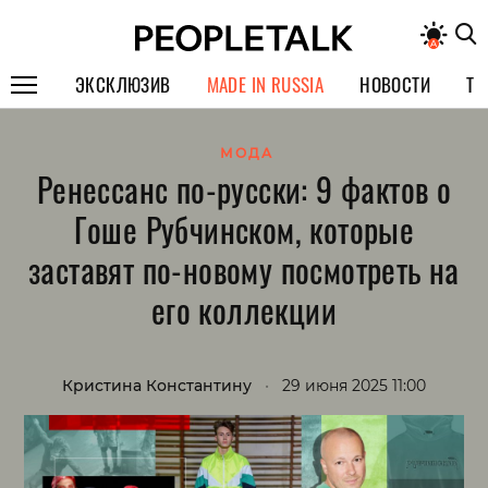
ЭКСКЛЮЗИВ
MADE IN RUSSIA
НОВОСТИ
ТЕ
ГЕРОИ PEOPLETALK
МОДА
Ренессанс по-русски: 9 фактов о
СПЕЦПРОЕКТЫ
Гоше Рубчинском, которые
ИНТЕРВЬЮ
заставят по-новому посмотреть на
ПОКОЛЕНИЕ
его коллекции
Кристина Константину
•
29 июня 2025 11:00