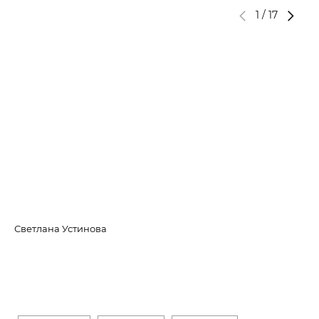
1
/
17
Светлана Устинова
Ка