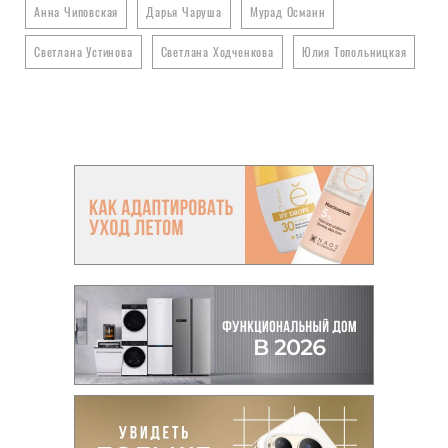
Анна Чиповская
Дарья Чаруша
Мурад Османн
Светлана Устинова
Светлана Ходченкова
Юлия Топольницкая