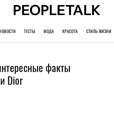
НОВОСТИ
ТЕСТЫ
МОДА
КРАСОТА
СТИЛЬ ЖИЗНИ
Тренды
Уход за лицом
Культура
Шопинг
Волосы
Кино и сер
интересные факты
Как носить
Маникюр
Еда и ресто
Украшения и часы
Парфюм
Путешестви
и Dior
Спорт
Психология
Диеты
Астрология
Пластика
Музыка
Дизайн