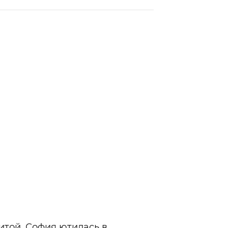
итой, София ютилась в