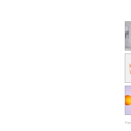
Гаджеты и а
Мнение Ред
Ре