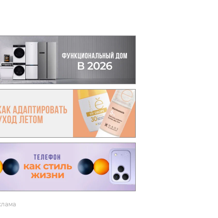
вто
акции
клама