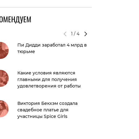
КОМЕНДУЕМ
1
/
4
Пи Дидди заработал 4 млрд в
Лучшие
тюрьме
Крутого
Какие условия являются
Взрослы
главными для получения
сыграл
удовлетворения от работы
Дочь а
Виктория Бекхэм создала
Сафоно
свадебное платье для
фото
участницы Spice Girls