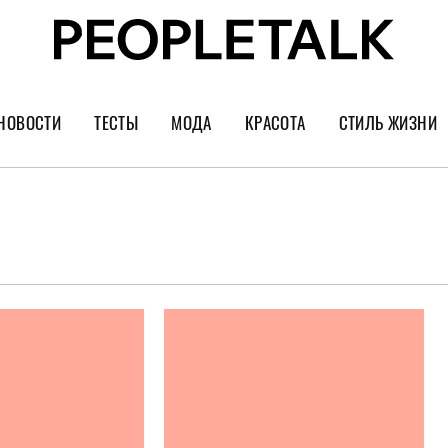
НОВОСТИ
ТЕСТЫ
МОДА
КРАСОТА
СТИЛЬ ЖИЗНИ
Тренды
Уход за лицом
Культура
Шопинг
Волосы
Кино и сер
Как носить
Маникюр
Еда и ресто
Украшения и часы
Парфюм
Путешестви
Спорт
Психология
Диеты
Астрология
Пластика
Музыка
Дизайн