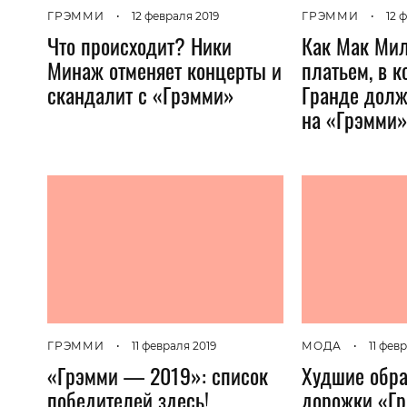
ГРЭММИ
•
12 февраля 2019
ГРЭММИ
•
12 
Что происходит? Ники
Как Мак Мил
Минаж отменяет концерты и
платьем, в 
скандалит с «Грэмми»
Гранде долж
на «Грэмми
ГРЭММИ
•
11 февраля 2019
МОДА
•
11 фев
«Грэмми — 2019»: список
Худшие обра
победителей здесь!
дорожки «Г