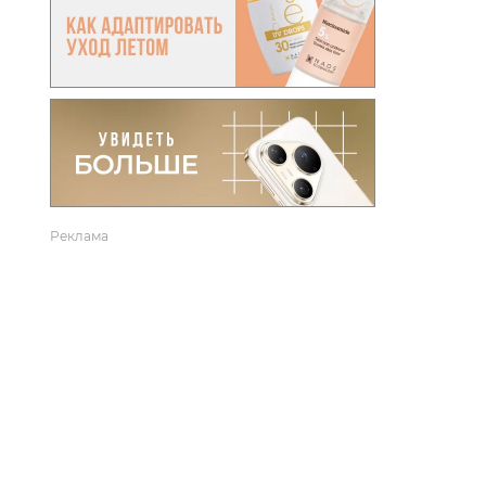
вто
акции
Реклама