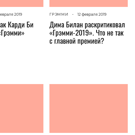
Гаджеты и а
февраля 2019
ГРЭММИ
•
12 февраля 2019
Мнение Ред
как Карди Би
Дима Билан раскритиковал
«Грэмми»
«Грэмми-2019». Что не так
с главной премией?