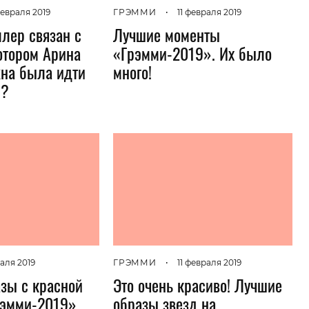
февраля 2019
ГРЭММИ
•
11 февраля 2019
лер связан с
Лучшие моменты
котором Арина
«Грэмми-2019». Их было
на была идти
много!
»?
раля 2019
ГРЭММИ
•
11 февраля 2019
зы с красной
Это очень красиво! Лучшие
рэмми-2019»
образы звезд на