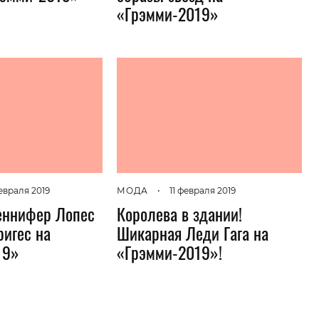
«Грэмми-2019»
февраля 2019
МОДА
•
11 февраля 2019
еннифер Лопес
Королева в здании!
ригес на
Шикарная Леди Гага на
19»
«Грэмми-2019»!