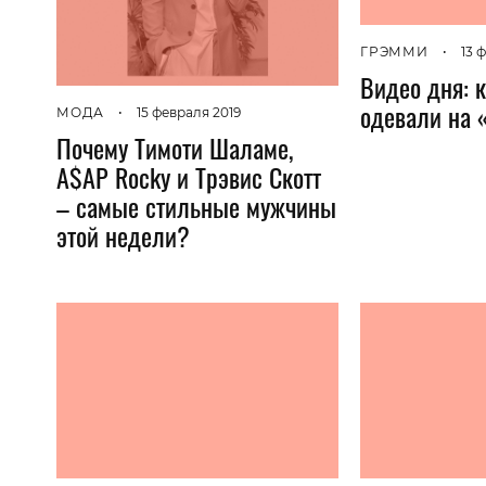
ГРЭММИ
•
13 
Видео дня: 
одевали на 
МОДА
•
15 февраля 2019
Почему Тимоти Шаламе,
A$AP Rocky и Трэвис Скотт
– самые стильныe мужчины
этой недели?