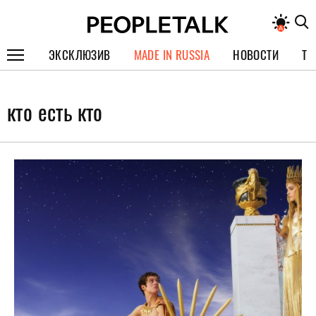
ЭКСКЛЮЗИВ
MADE IN RUSSIA
НОВОСТИ
ТЕ
ГЕРОИ PEOPLETALK
кто есть кто
СПЕЦПРОЕКТЫ
ИНТЕРВЬЮ
ПОКОЛЕНИЕ