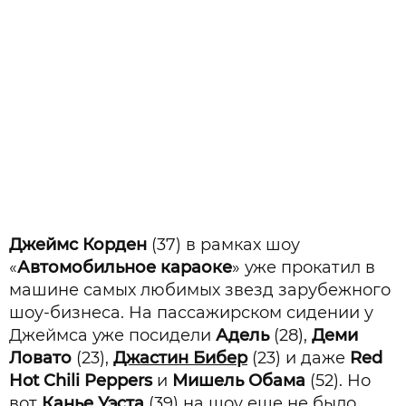
Джеймс Корден
(37) в рамках шоу
«
Автомобильное караоке
» уже прокатил в
машине самых любимых звезд зарубежного
шоу-бизнеса. На пассажирском сидении у
Джеймса уже посидели
Адель
(28),
Деми
Ловато
(23),
Джастин Бибер
(23) и даже
Red
Hot Chili Peppers
и
Мишель Обама
(52). Но
вот
Канье Уэст
а
(39) на шоу еще не было.