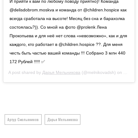
И прийти к вам по любому поводу приятно)! Команда
@delisdobrom.moskva и команда от @children.hospice как
всегда сработала на высоте! Месяц без сна и барахолка
состоялась?)). Со мной на фото @prolenk Лена
Прокопьева и для неё нет слова «невозможно», как и для
каждого, кто работает в @children.hospice ??. Для меня
честь быть частью вашей команды !!! Собрано 3 млн 440
172 Рублей !!!!! ✅
A post shared by
Дарья Мельникова
(@melnikovadsh) on
Nov 20
Артур Смольянинов
Дарья Мельникова