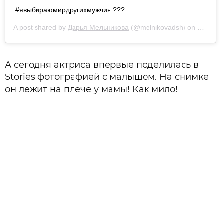
#явыбираюмирдругихмужчин ???
A post shared by
Дарья Мельникова
(@melnikovadsh) on
Dec 14
А сегодня актриса впервые поделилась в
Stories фотографией с малышом. На снимке
он лежит на плече у мамы! Как мило!