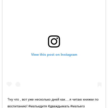
View this post on Instagram
?ну что , вот уже несколько дней как….я читаю книжки по
воспитанию! #матьидитя #дваждымать #матьего