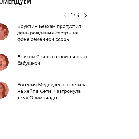
КОМЕНДУЕМ
1
/
4
Бруклин Бекхэм пропустил
Это се
день рождения сестры на
выход 
фоне семейной ссоры
в Нью-
Бритни Спирс готовится стать
Какая п
бабушкой
странны
Евгения Медведева ответила
Трэш дн
на хейт в Сети и затронула
20 опер
тему Олимпиады
Ким Ка
себе...