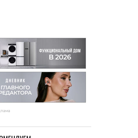
вто
акции
клама