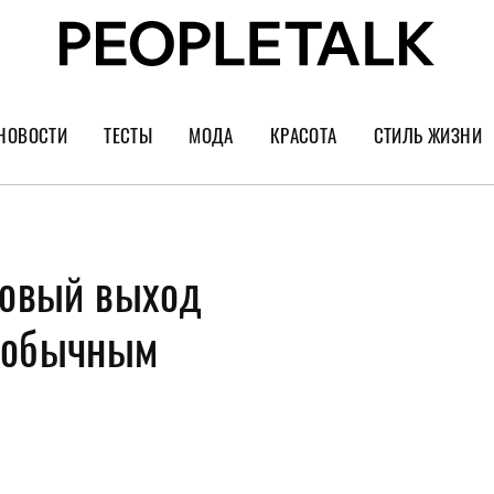
НОВОСТИ
ТЕСТЫ
МОДА
КРАСОТА
СТИЛЬ ЖИЗНИ
Тренды
Уход за лицом
Культура
Шопинг
Волосы
Кино и сер
Новый выход
Как носить
Маникюр
Еда и ресто
Украшения и часы
Парфюм
Путешестви
необычным
Спорт
Психология
Диеты
Астрология
Пластика
Музыка
Дизайн