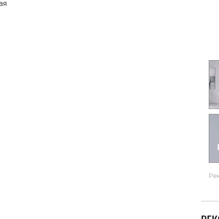
ая
Гаджеты и а
Мнение Ред
Ре