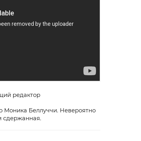
щий редактор
о Моника Беллуччи. Невероятно
м сдержанная.