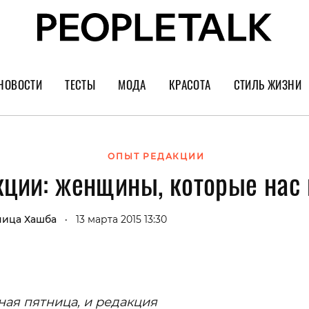
НОВОСТИ
ТЕСТЫ
МОДА
КРАСОТА
СТИЛЬ ЖИЗНИ
Тренды
Уход за лицом
Культура
Шопинг
Волосы
Кино и сер
ОПЫТ РЕДАКЦИИ
ции: женщины, которые нас
Как носить
Маникюр
Еда и ресто
Украшения и часы
Парфюм
Путешестви
ица Хашба
13 марта 2015 13:30
•
Спорт
Психология
Диеты
Астрология
Пластика
Музыка
ая пятница, и редакция
Дизайн