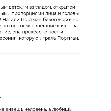
ным детским взглядом, открытой
ными пропорциями лица и головы
а! Натали Портман безоговорочно
− это не только внешние качества.
ние, она прекрасно поет и
ероиня, которую играла Портман,
р
 не знаешь человека, а любишь