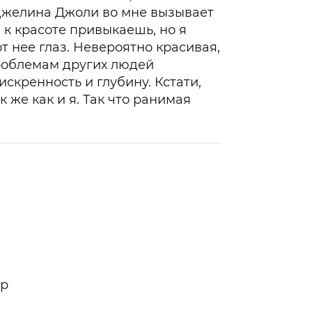
нджелина Джоли во мне вызывает
, к красоте привыкаешь, но я
т нее глаз. Невероятно красивая,
роблемам других людей
скренность и глубину. Кстати,
к же как и я. Так что ранимая
ор