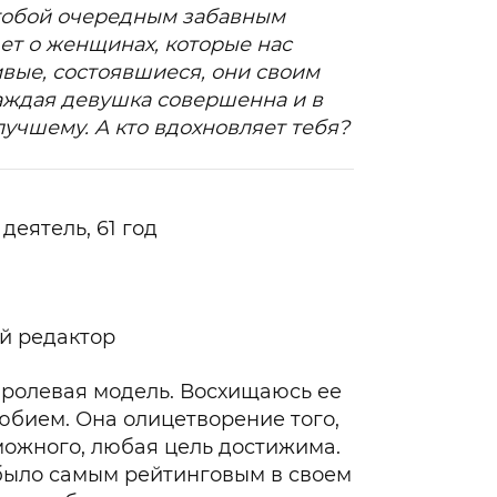
тобой очередным забавным
Гаджеты и а
ет о женщинах, которые нас
вые, состоявшиеся, они своим
Мнение Ред
каждая девушка совершенна и в
лучшему. А кто вдохновляет тебя?
еятель, 61 год
ый редактор
ролевая модель. Восхищаюсь ее
бием. Она олицетворение того,
можного, любая цель достижима.
 было самым рейтинговым в своем