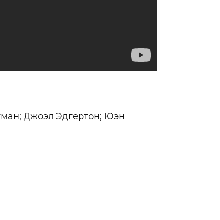
тман; Джоэл Эдгертон; Юэн