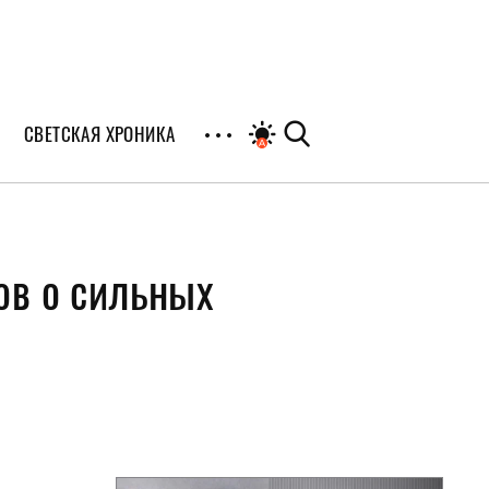
СВЕТСКАЯ ХРОНИКА
иалы
ов о сильных
раны
я