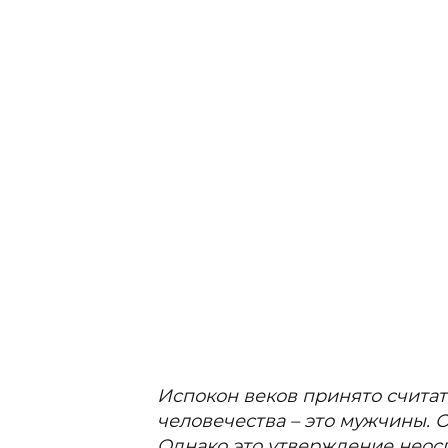
Испокон веков принято считат
человечества – это мужчины. О
Однако это утверждение неос