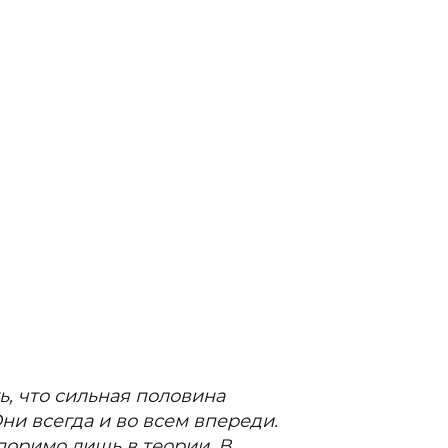
Гаджеты и а
Мнение Ред
ь, что сильная половина
ни всегда и во всем впереди.
поримо лишь в теории. В