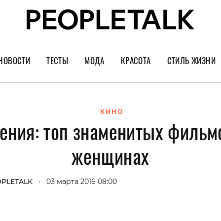
НОВОСТИ
ТЕСТЫ
МОДА
КРАСОТА
СТИЛЬ ЖИЗНИ
Тренды
Уход за лицом
Культура
Шопинг
Волосы
Кино и сер
КИНО
ения: топ знаменитых фильм
Как носить
Маникюр
Еда и ресто
Украшения и часы
Парфюм
Путешестви
женщинах
Спорт
Психология
Диеты
Астрология
PLETALK
03 марта 2016 08:00
•
Пластика
Музыка
Дизайн