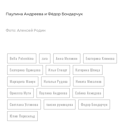
Паулина Андреева и Фёдор Бондарчук
На
Фото: Алексей Родин
Bella Potemkina
zara
Анна Меликян
Екатерина Климова
Екатерина Одинцова
Илья Стюарт
Катерина Шпица
Маргарита Мамун
Наталья Рудова
Никита Михалков
Орнелла Мути
Паулина Андреева
Сабина Ахмедова
Светлана Устинова
таисия румянцева
Федор Бондарчук
Юлия Пересильд