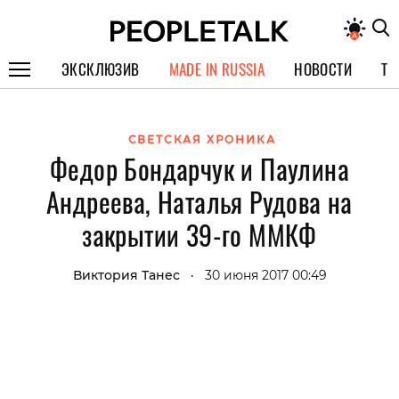
ЭКСКЛЮЗИВ
MADE IN RUSSIA
НОВОСТИ
ТЕ
ГЕРОИ PEOPLETALK
СВЕТСКАЯ ХРОНИКА
СПЕЦПРОЕКТЫ
Федор Бондарчук и Паулина
ИНТЕРВЬЮ
Андреева, Наталья Рудова на
ПОКОЛЕНИЕ
закрытии 39-го ММКФ
Виктория Танес
30 июня 2017 00:49
•